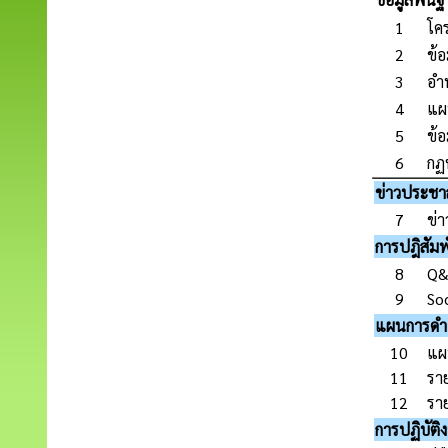
1
โคร
2
ข้อ
3
อำ
4
แผ
5
ข้อ
6
กฏห
ข่าวประชาส
7
ข่
การปฎิสัมพ
8
Q&
9
So
แผนการดำ
10
แผ
11
รา
12
รา
การปฏิบัติ