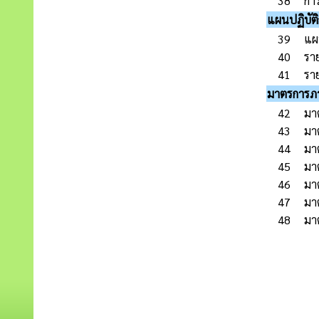
38
กา
แผนปฏิบัติ
39
แผ
40
รา
41
รา
มาตรการภาย
42
มา
43
มาต
44
มาต
45
มาต
46
มา
47
มา
48
มา