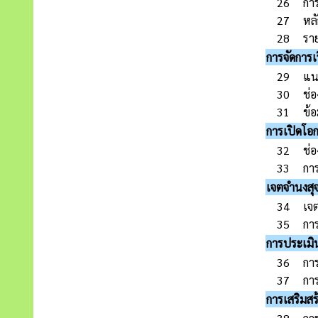
26
กา
27
หล
28
รา
การจัดการเร
29
แนว
30
ช่อ
31
ข้อ
การเปิดโอก
32
ช่
33
การ
เจตจำนงสุจ
34
เจต
35
กา
การประเมิน
36
กา
37
การ
การเสริมสร