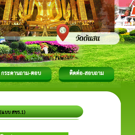
กระดานถาม-ตอบ
ติดต่อ-สอบถาม
 (แบบ สขร.1)