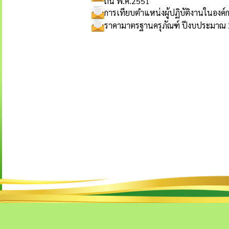
ถิ่น พ.ศ.2551
การเทียบตำแหน่งผู้ปฏิบัติงานในองค์
ราคามาตรฐานครุภัณฑ์ ปีงบประมาณ