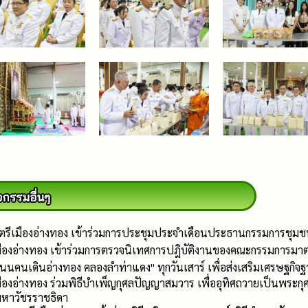
เมืองอ่างทอง เข้าร่วมการประชุมประจำเดือนประธานกรรมการชุมชน ทั
มืองอ่างทอง เข้าร่วมการตรวจนิเทศการปฎิบัติงานของคณะกรรมการมา
นนคนเดินอ่างทอง คลองลำท่าแดง" ทุกวันเสาร์ เพื่อส่งเสริมเศรษฐกิจ
องอ่างทอง ร่วมพิธีบำเพ็ญกุศลปัญญาสมวาร เพื่ออุทิศถวายเป็นพระกุศล
มหาวัชรราชธิดา