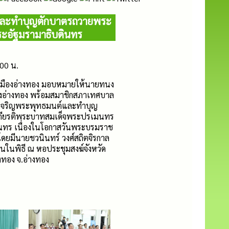
นต์และทำบุญตักบาตรถวายพระ
ะอัฐมรามาธิบดินทร
.00 น.
เมืองอ่างทอง มอบหมายให้นายทนง
มืองอ่างทอง พร้อมสมาชิกสภาเทศบาล
ธีเจริญพระพุทธมนต์และทำบุญ
เกียรติพระบาทสมเด็จพระปรเมนทร
นทร เนื่องในโอกาสวันพระบรมราช
ยมีนายชวนินทร์ วงศ์สถิตจิรกาล
านในพิธี ณ หอประชุมสงฆ์จังหวัด
างทอง จ.อ่างทอง